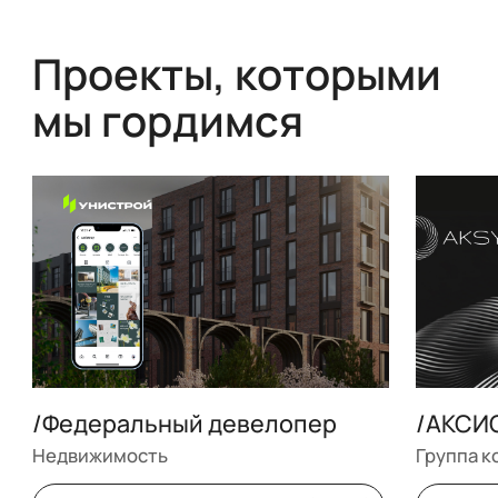
Проекты, которыми
мы гордимся
/Федеральный девелопер
/АКСИ
Недвижимость
Группа к