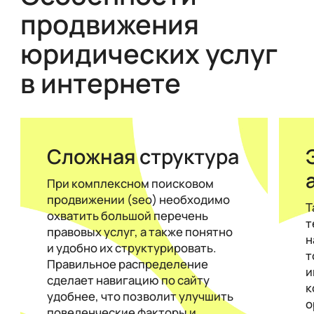
продвижения
юридических услуг
в интернете
Сложная структура
При комплексном поисковом
продвижении (seo) необходимо
Т
охватить большой перечень
т
правовых услуг, а также понятно
н
и удобно их структурировать.
т
Правильное распределение
и
сделает навигацию по сайту
к
удобнее, что позволит улучшить
о
поведенческие факторы и