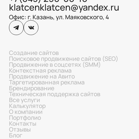
klatcenklatcen@yandex.ru
Офис: г. Казань, ул. Маяковского, 4
Создание сайтов
Поисковое продвижение сайтов (SEO)
Продвижение в соцсетях (SMM)
Контекстная реклама
Продвижение на Авито
Таргетированная реклама
Брендирование
Техническая поддержка сайтов
Все услуги
Калькулятор
О компании
Портфолио
Контакты
Отзывы
Блог