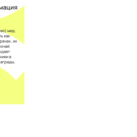
рмация
eo) мед.
ь как
рачах, их
рочей
ждает
ники в
награды,