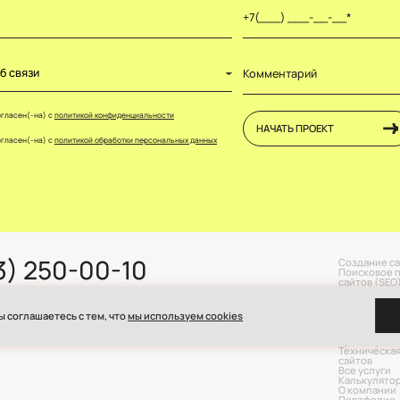
б связи
огласен(-на) с
политикой конфиденциальности
НАЧАТЬ ПРОЕКТ
огласен(-на) с
политикой обработки персональных данных
3) 250-00-10
Создание с
Поисковое 
сайтов (SEO
enklatcen@yandex.ru
Продвижени
(SMM)
Контекстна
ы соглашаетесь с тем, что
мы используем cookies
азань, ул. Маяковского, 4
Продвижени
Таргетиров
Брендирова
Техническа
сайтов
Все услуги
Калькулято
О компании
Портфолио