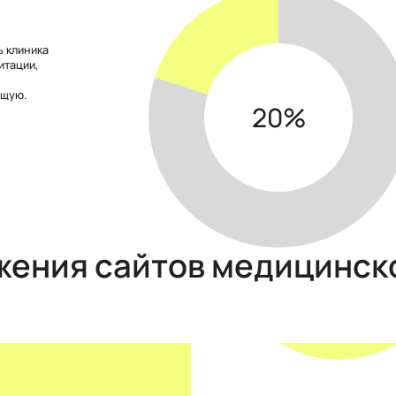
2
Техническая и внутренняя оптимизация сайта
ь клиника
На первых этапах, работа будет направлена на коррек
итации,
отображение сайта в сети и его индексирование по це
Это важный этап работы, так как от него зависит эффек
ящую.
скорость дальнейшей раскрутки медицинского сайта.
20
жения сайтов медицинск