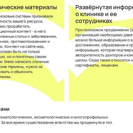
ические материалы
Развёрнутая инфо
о клинике и ее
исковые системы признавали
сотрудниках
тность вашего ресурса,
имо проработать
При поисковом продвижении (s
ионный контент - в него
организаций необходимо дават
олезные статьи о заболеваниях,
можно больше информации о в
аниях, противопоказаниях и
достижениях, образовании и п
х. Контент на сайте мед.
информации, которая подтвер
должен быть не только
авторитетность докторов и кли
ым, но и понятным самим
целом. Сюда также относятся 
м. Мало написать сложные
сертификаты, лицензии.
кие термины, нужно их
вать и объяснить
телям.
зани
томатологических, косметологических и многопрофильных
 За все время существования агентства мы продвинули в топ