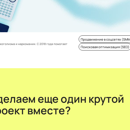
Продвижение в соцсетях (SMM
коголизма и наркомании. С 2018 года помогает
Поисковая оптимизация (SEO)
делаем еще один крутой
роект вместе?