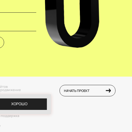
айтов
продвижение
НАЧАТЬ ПРОЕКТ
)
е в соцсетях
я реклама
ХОРОШО
е на Авито
анная реклама
ние
я поддержка
р