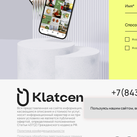
Спосо
Я с
Я с
+7(84
klatc
Пользуясь нашим сайтом, в
Вся представленная на сайте информация,
Офис: г. К
касающаяся описания и стоимости услуг,
носит информационный характер и ни при
каких условиях не является публичной
офертой, определяемой положениями
Статьи 437(2) Гражданского кодекса РФ.
Политика конфиденциальности
Политика обработки персональных данных