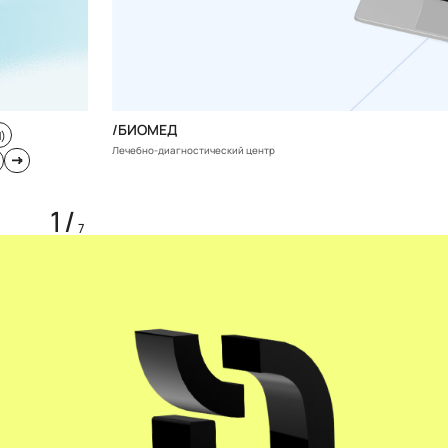
/БИОМЕД
)
Лечебно-диагностический центр
1
/
7