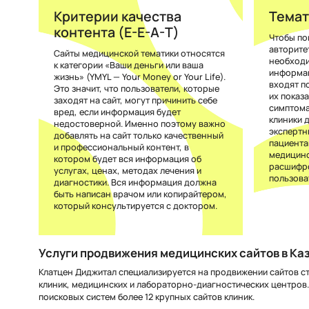
Критерии качества
Темат
контента (E-E-A-T)
Чтобы по
авторите
Сайты медицинской тематики относятся
необход
к категории «Ваши деньги или ваша
информац
жизнь» (YMYL — Your Money or Your Life).
входят п
Это значит, что пользователи, которые
их показ
заходят на сайт, могут причинить себе
симптома
вред, если информация будет
клиники 
недостоверной. Именно поэтому важно
экспертн
добавлять на сайт только качественный
пациента
и профессиональный контент, в
медицинс
котором будет вся информация об
расшифро
услугах, ценах, методах лечения и
пользова
диагностики. Вся информация должна
быть написан врачом или копирайтером,
который консультируется с доктором.
Услуги продвижения медицинских сайтов в Ка
Клатцен Диджитал специализируется на продвижении сайтов с
клиник, медицинских и лабораторно-диагностических центров.
поисковых систем более 12 крупных сайтов клиник.