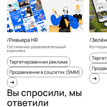
/Ривьера HR
/Зелён
Гостинично-развлекательный
Коттедж
комплекс
Таргет
Таргетированная реклама
Продви
Продвижение в соцсетях (SMM)
Вы спросили, мы
ответили