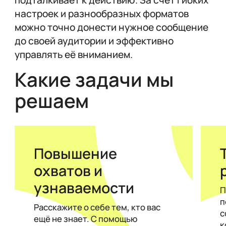
подталкивает к действию. За счет гибких
настроек и разнообразных форматов
можно точно донести нужное сообщение
до своей аудитории и эффективно
управлять её вниманием.
Какие задачи мы
решаем
Повышение
охватов и
узнаваемости
П
п
Расскажите о себе тем, кто вас
с
ещё не знает. С помощью
к