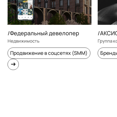
/Федеральный девелопер
/АКСИ
Недвижимость
Группа к
Продвижение в соцсетях (SMM)
Бренд