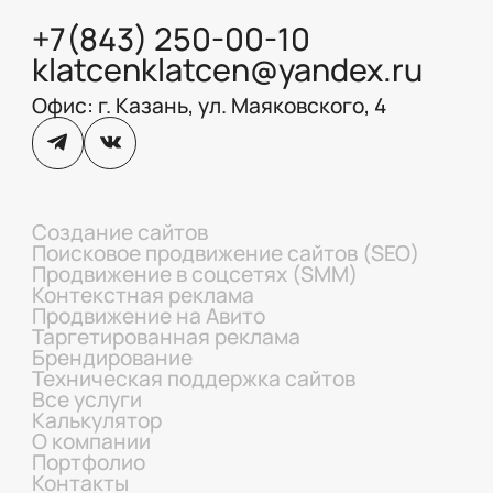
+7(843) 250-00-10
klatcenklatcen@yandex.ru
Офис: г. Казань, ул. Маяковского, 4
Создание сайтов
Поисковое продвижение сайтов (SEO)
Продвижение в соцсетях (SMM)
Контекстная реклама
Продвижение на Авито
Таргетированная реклама
Брендирование
Техническая поддержка сайтов
Все услуги
Калькулятор
О компании
Портфолио
Контакты