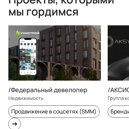
мы гордимся
/Федеральный девелопер
/АКСИ
Недвижимость
Группа к
Продвижение в соцсетях (SMM)
Бренд