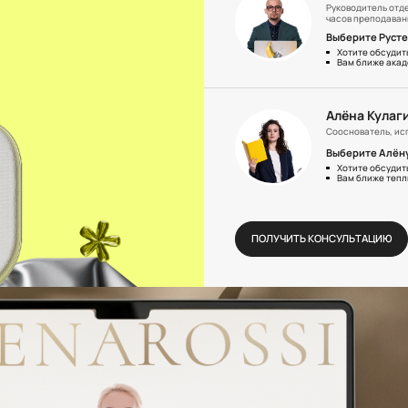
Руководитель отд
часов преподаван
Выберите Русте
Хотите обсудит
Вам ближе акад
Алёна Кулаг
Сооснователь, ис
Выберите Алёну
Хотите обсудить
Вам ближе тепл
ПОЛУЧИТЬ КОНСУЛЬТАЦИЮ