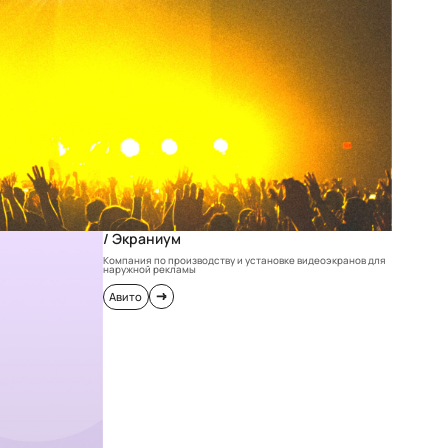
/ Экраниум
Компания по производству и установке видеоэкранов для
наружной рекламы
Авито