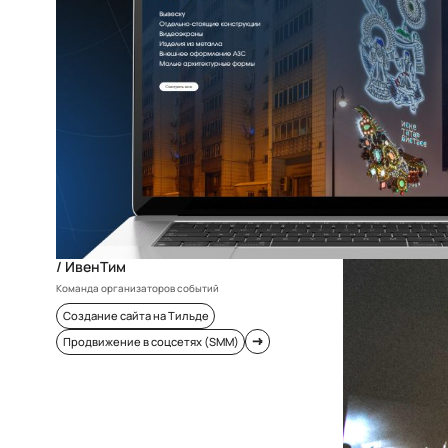
/ ИвенТим
Команда организаторов событий
Создание сайта на Тильде
Продвижение в соцсетях (SMM)