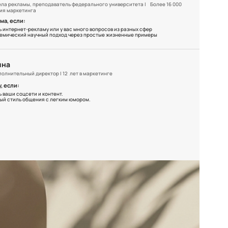
ела рекламы, преподаватель федерального университета | Более 16 000
ия маркетинга
ма, если:
ь интернет-рекламу или у вас много вопросов из разных сфер
емический научный подход через простые жизненные примеры
ина
полнительный директор | 12 лет в маркетинге
, если:
 ваши соцсети и контент.
ый стиль общения с легким юмором.