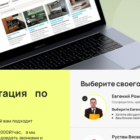
Выберите своего
ьтация по
Евгений Ро
Соучредитель, кре
Выберите Евген
Хотите обсудит
Вам ближе свой 
й вам подходит
 5000₽/час, а мы
Рустем Вясе
адоедать звонками и