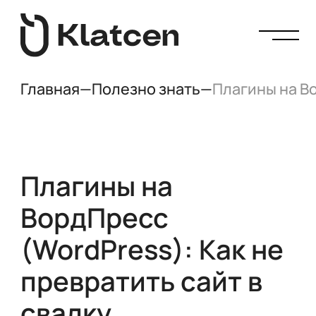
Главная
—
Полезно знать
—
Плагины на Во
Плагины на
ВордПресс
(WordPress): Как не
превратить сайт в
свалку